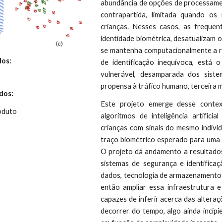
abundância de opções de processament
contrapartida, limitada quando os 
crianças. Nesses casos, as frequen
identidade biométrica, desatualizam
se mantenha computacionalmente a ra
dos:
de identificação inequívoca, está 
vulnerável, desamparada dos sist
propensa à tráfico humano, terceira m
dos:
Este projeto emerge desse conte
roduto
algoritmos de inteligência artifici
crianças com sinais do mesmo indivíd
traço biométrico esperado para uma p
O projeto dá andamento a resultados 
sistemas de segurança e identificaç
dados, tecnologia de armazenamento e
então ampliar essa infraestrutura e
capazes de inferir acerca das altera
decorrer do tempo, algo ainda incipi