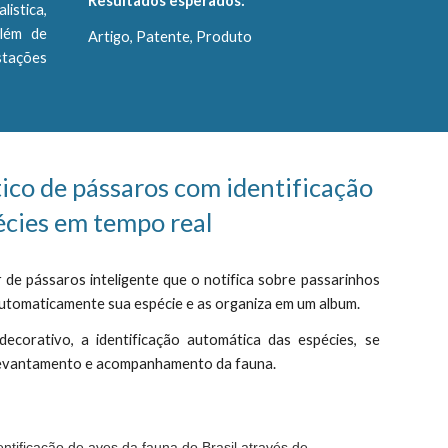
Resultados esperados:
istica,
além de
Artigo, Patente, Produto
stações
co de pássaros com identificação
écies em tempo real
r de pássaros inteligente que o notifica sobre passarinhos
a automaticamente sua espécie e as organiza em um album.
decorativo, a identificação automática das espécies, se
 levantamento e acompanhamento da fauna.
tificação de aves da fauna do Brasil através de