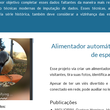
or objetivo completar esses dados faltantes da maneira mais real
sso técnicas modernas de imputação de dados. Esses técnicas, 
ria série histórica, também deve considerar a vizinhança das e
Alimentador automáti
de esp
Esse projeto via criar um alimentado
visitantes, tira suas fotos, identific
Apesar de ter um viés divertido e 
conectado em rede, pode auxiliar no
Publicações
dos:
MIGLIORINI, Gustavo Henrique. Iden