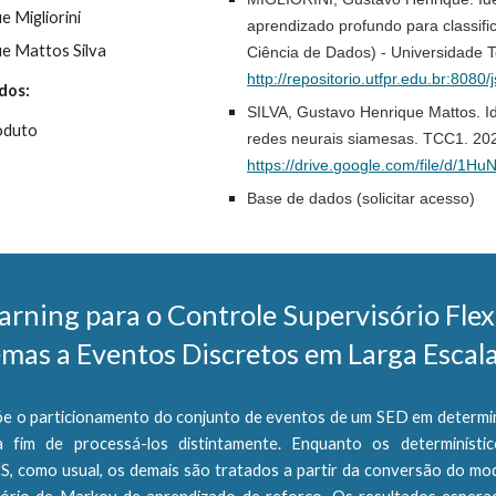
 Migliorini
aprendizado profundo para classif
e Mattos Silva
Ciência de Dados) - Universidade T
http://repositorio.utfpr.edu.br:8080
dos:
SILVA, Gustavo Henrique Mattos. I
roduto
redes neurais siamesas. TCC1. 20
https://drive.google.com/file/d/
Base de dados (solicitar acesso)
rning para o Controle Supervisório Flex
emas a Eventos Discretos em Larga Escal
õe o particionamento do conjunto de eventos de um SED em determin
 a fim de processá-los distintamente. Enquanto os determinísti
S, como usual, os demais são tratados a partir da conversão do mo