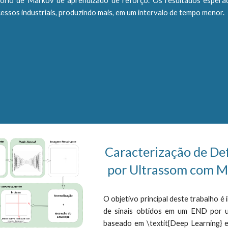
ório de Markov de aprendizado de reforço. Os resultados espera
essos industriais, produzindo mais, em um intervalo de tempo menor.
Caracterização de De
por Ultrassom com M
O objetivo principal deste trabalho 
de sinais obtidos em um END por ul
baseado em \textit{Deep Learning} e