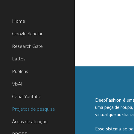
Sk
Home
Google Scholar
Research Gate
Lattes
Publons
VisAI
Canal Youtube
DeepFashion é uma
uma peça de roupa, 
Projetos de pesquisa
virtual que auxiliar
Áreas de atuação
Esse sistema se ba
PPGEE