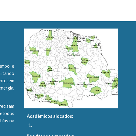
tempo e
litando
ontecem
nergia,
recisam
métodos
Acadêmicos alocados:
bias na