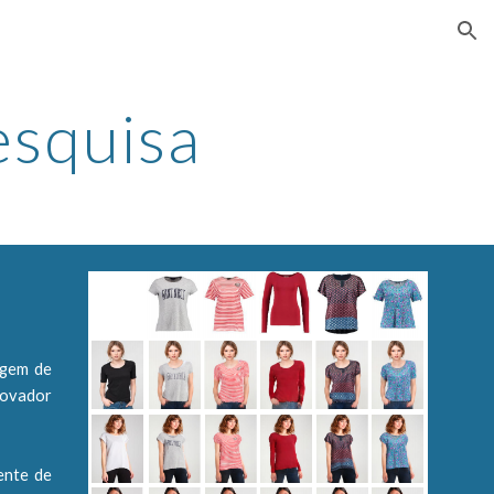
ion
esquisa
agem de
rovador
ente de