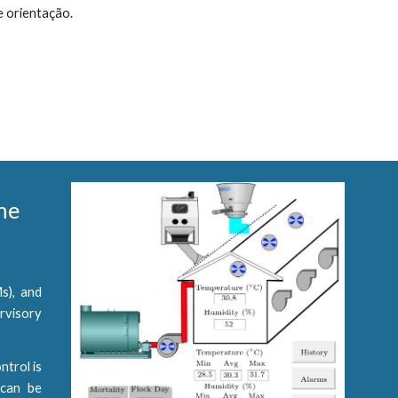
 orientação.
he
s), and
rvisory
ntrol is
 can be