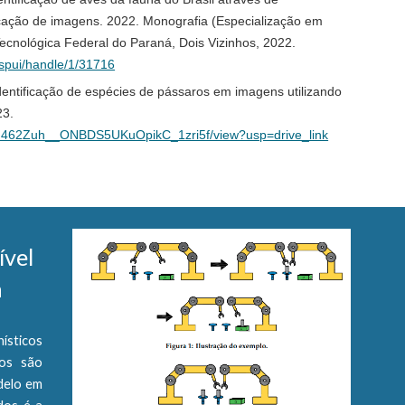
icação de imagens. 2022. Monografia (Especialização em
ecnológica Federal do Paraná, Dois Vizinhos, 2022.
/jspui/handle/1/31716
dentificação de espécies de pássaros em imagens utilizando
23.
1HuN462Zuh__ONBDS5UKuOpikC_1zri5f/view?usp=drive_link
ível
a
ísticos
cos são
delo em