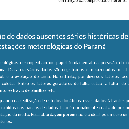
em função da complexidade inerente.
o de dados ausentes séries históricas de
estações meterológicas do Paraná
eológicas desempenham um papel fundamental na previsão do 
ima. Dia a dia vários dados são registrados e armazenados possibi
obre a evolução do clima. No entanto, por diversos fatores, ac
s coletas. Entre os fatores geradores de falha estão: a falta de e
to, estravio de planilhas, etc.
uando da realização de estudos climáticos, esses dados faltantes p
eenchidos nos bancos de dados. Isso é normalmente realizado por 
tação da média. Essa abordagem porém não é a ideal, pois insere um 
uturos.