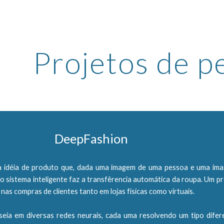
ip to main content
Skip to navigat
Projetos de p
DeepFashion
 idéia de produto que, dada uma imagem de uma pessoa e uma im
o sistema inteligente faz a transfêrencia automática da roupa. Um p
ia nas compras de clientes tanto em lojas físicas como virtuais.
seia em diversas redes neurais, cada uma resolvendo um tipo difer