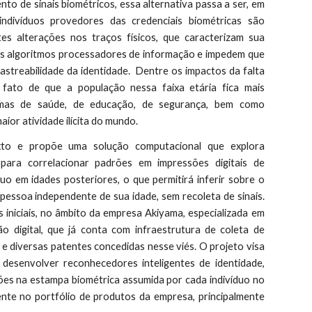
o de sinais biométricos, essa alternativa passa a ser, em
indivíduos provedores das credenciais biométricas são
tes alterações nos traços físicos, que caracterizam sua
 os algoritmos processadores de informação e impedem que
streabilidade da identidade. Dentre os impactos da falta
o fato de que a população nessa faixa etária fica mais
emas de saúde, de educação, de segurança, bem como
aior atividade ilícita do mundo.
xto e propõe uma solução computacional que explora
al para correlacionar padrões em impressões digitais de
uo em idades posteriores, o que permitirá inferir sobre o
essoa independente de sua idade, sem recoleta de sinais.
iniciais, no âmbito da empresa Akiyama, especializada em
ão digital, que já conta com infraestrutura de coleta de
 diversas patentes concedidas nesse viés. O projeto visa
 desenvolver reconhecedores inteligentes de identidade,
ções na estampa biométrica assumida por cada indivíduo no
ente no portfólio de produtos da empresa, principalmente