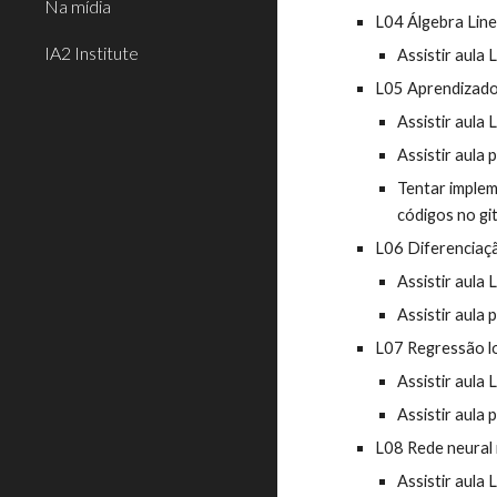
Na mídia
L04 Álgebra Line
IA2 Institute
Assistir aula
L05 Aprendizado
Assistir aula
Assistir aula 
Tentar imple
códigos no gi
L06 Diferenciaç
Assistir aula 
Assistir aula 
L07 Regressão log
Assistir aula 
Assistir aula 
L08 Rede neural 
Assistir aula 