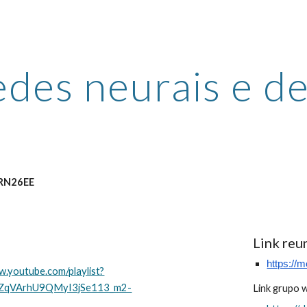
ip to main content
Skip to navigat
des neurais e de
RN26EE
Link reu
https://
w.youtube.com/playlist?
0ZqVArhU9QMyI3jSe113_m2-
Link grupo