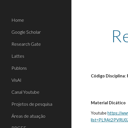
Sk
Home
Re
Google Scholar
Research Gate
Lattes
Publons
Código Disciplina
:
VisAI
Canal Youtube
Material Dicático
Projetos de pesquisa
Youtube
https://ww
Áreas de atuação
list=PL9At2PVRU
PPGEE