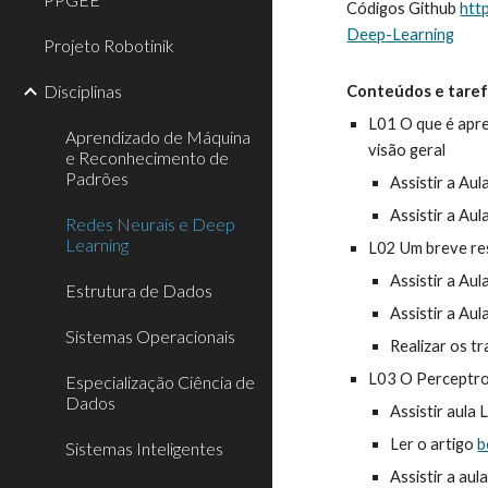
Códigos Github
htt
Deep-Learning
Projeto Robotinik
Disciplinas
Conteúdos e tare
L01 O que é apr
Aprendizado de Máquina
visão geral
e Reconhecimento de
Padrões
Assistir a Au
Assistir a Aul
Redes Neurais e Deep
Learning
L02 Um breve res
Assistir a Au
Estrutura de Dados
Assistir a Aul
Sistemas Operacionais
Realizar os 
L03 O Perceptron
Especialização Ciência de
Dados
Assistir aula
Ler o artigo
b
Sistemas Inteligentes
Assistir a aul