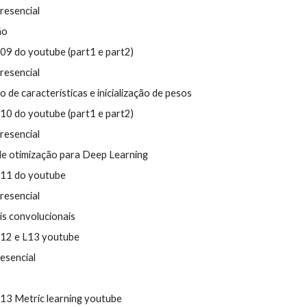
presencial
ão
L0
9
do youtube (part1 e part2)
presencial
 de características e inicialização de pesos
L
10
do youtube (part1 e part2)
presencial
de otimização para Deep Learning
L
11
do youtube
presencial
is convolucionais
 L12 e L13 youtube
resencial
 L13 Metric learning youtube