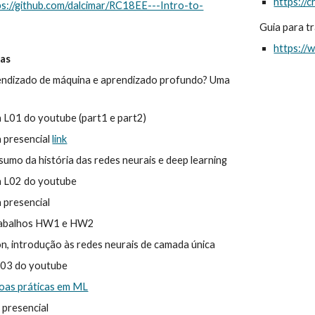
https:/
ps://github.com/dalcimar/RC18EE---Intro-to-
Guia para t
https://
fas
endizado de máquina e aprendizado profundo? Uma
la L01 do youtube (part1 e part2)
a presencial
link
umo da história das redes neurais e deep learning
la L02 do youtube
a presencial
trabalhos HW1 e HW2
, introdução às redes neurais de camada única
 L03 do youtube
oas práticas em ML
a presencial