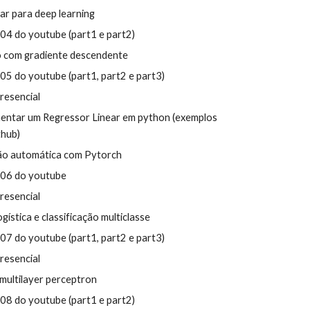
ar para deep learning
 L04 do youtube (part1 e part2)
 com gradiente descendente
 L05 do youtube
(part1
,
part2 e part3)
presencial
mentar um Regressor Linear em python (exemplos
thub)
ão automática com Pytorch
L0
6
do youtube
presencial
ística e classificação multiclasse
L0
7
do youtube (part
1, part2 e part3)
presencial
multilayer perceptron
L0
8
do youtube (part1
e
part
2
)