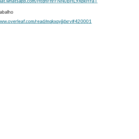
/chat.whatsapp.com/HtqnFhrFNN0BHL9XbkHYaT
rabalho
www.overleaf.com/read/mqkxqyjjdxrv#420001