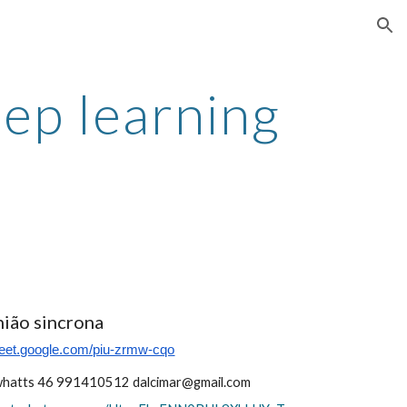
ion
ep learning
nião sincrona
meet.google.com/piu-zrmw-cqo
 whatts 46 991410512 dalcimar@gmail.com