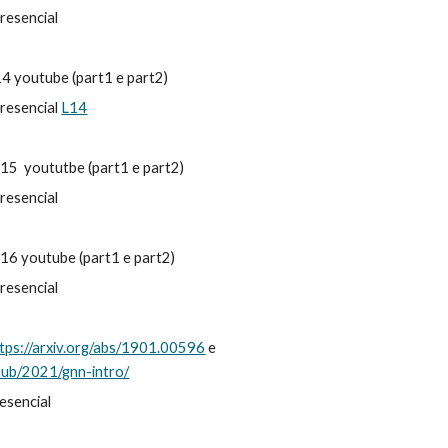
presencial
L14 youtube
(part1 e part2)
presencial
L14
 L15 yoututbe (part1 e part2)
presencial
 L16 youtube (part1 e part2)
presencial
tps://arxiv.org/abs/1901.00596
e
l.pub/2021/gnn-intro/
resencial